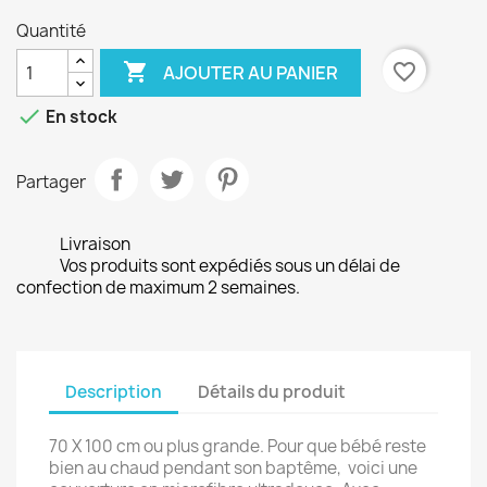
Quantité

favorite_border
AJOUTER AU PANIER

En stock
Partager
Livraison
Vos produits sont expédiés sous un délai de
confection de maximum 2 semaines.
Description
Détails du produit
70 X 100 cm ou plus grande. Pour que bébé reste
bien au chaud pendant son baptême, voici une