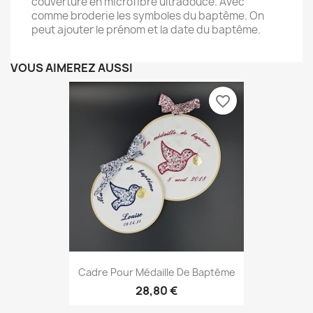
couverture en microfibre ultradouce. Avec
comme broderie les symboles du baptême. On
peut ajouter le prénom et la date du baptême.
VOUS AIMEREZ AUSSI
favorite_border
Cadre Pour Médaille De Baptême
28,80 €