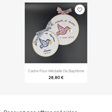
favorite_border
Cadre Pour Médaille De Baptême
28,80 €