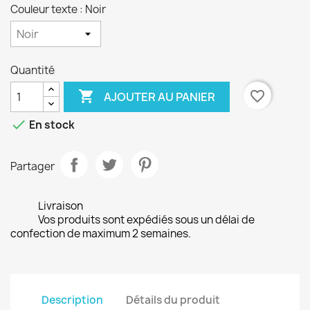
Couleur texte : Noir
Quantité

favorite_border
AJOUTER AU PANIER

En stock
Partager
Livraison
Vos produits sont expédiés sous un délai de
confection de maximum 2 semaines.
Description
Détails du produit