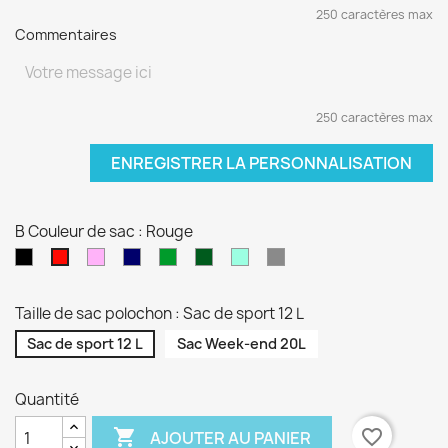
250 caractères max
Commentaires
250 caractères max
ENREGISTRER LA PERSONNALISATION
B Couleur de sac : Rouge
Noir
Rose
Bleu
vert
Kaki
Vert
Gris
Rouge
pâle
marine
sapin
d'eau
Taille de sac polochon : Sac de sport 12 L
Sac de sport 12 L
Sac Week-end 20L
Quantité

favorite_border
AJOUTER AU PANIER