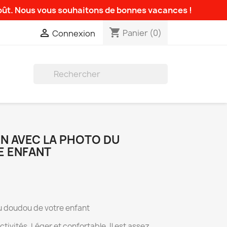
août. Nous vous souhaitons de bonnes vacances !
shopping_cart

Panier
(0)
Connexion

N AVEC LA PHOTO DU
E ENFANT
u doudou de votre enfant
ctivités. Léger et confortable. Il est assez