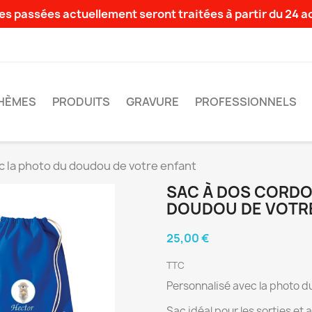
s passées actuellement seront traitées à partir du 24 
HÈMES
PRODUITS
GRAVURE
PROFESSIONNELS
c la photo du doudou de votre enfant
SAC À DOS CORDO
DOUDOU DE VOTR
25,00 €
TTC
Personnalisé avec la photo d
Sac idéal pour les sorties et a