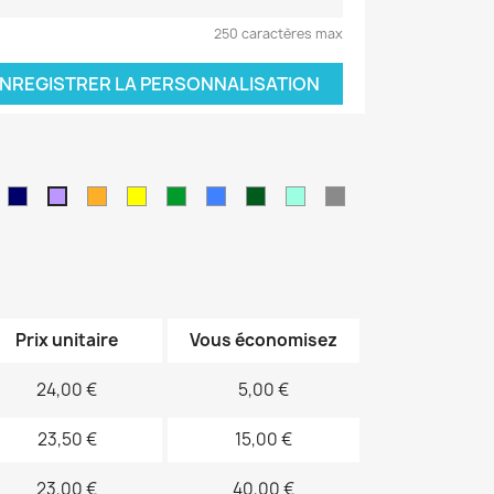
250 caractères max
NREGISTRER LA PERSONNALISATION
leu
Bleu
orange
jaune
vert
Bleu
Kaki
Vert
Gris
Violet
air
marine
sapin
électrique
d'eau
Prix unitaire
Vous économisez
24,00 €
5,00 €
23,50 €
15,00 €
23,00 €
40,00 €