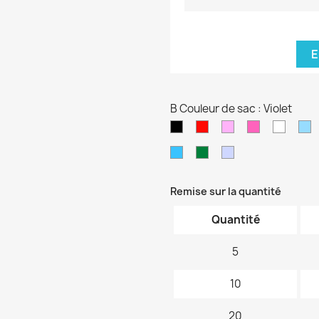
E
B Couleur de sac : Violet
Noir
Rouge
Rose
Rose
blanc
B
pâle
fushia
cl
Bleu
Vert
Violet
turquoise
foncé
pâle
Remise sur la quantité
Quantité
5
10
20