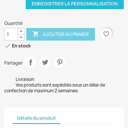
ENREGISTRER LA PERSONNALISATION
Quantité

favorite_border
AJOUTER AU PANIER

En stock
Partager
Livraison
Vos produits sont expédiés sous un délai de
confection de maximum 2 semaines.
Détails du produit