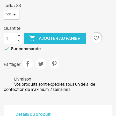
Taille : XS
Quantité

favorite_border
AJOUTER AU PANIER

Sur commande
Partager
Livraison
Vos produits sont expédiés sous un délai de
confection de maximum 2 semaines.
Détails du produit