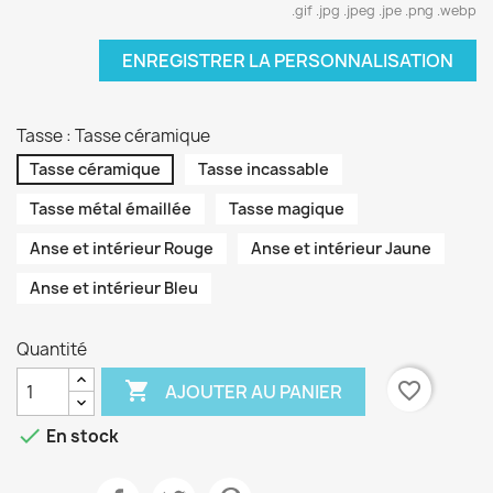
.gif .jpg .jpeg .jpe .png .webp
ENREGISTRER LA PERSONNALISATION
Tasse : Tasse céramique
Tasse céramique
Tasse incassable
Tasse métal émaillée
Tasse magique
Anse et intérieur Rouge
Anse et intérieur Jaune
Anse et intérieur Bleu
Quantité

favorite_border
AJOUTER AU PANIER

En stock