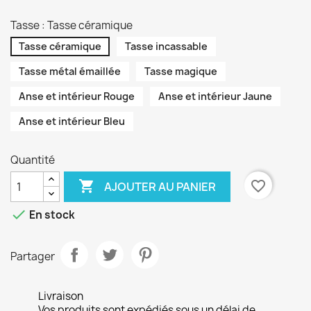
Tasse : Tasse céramique
Tasse céramique
Tasse incassable
Tasse métal émaillée
Tasse magique
Anse et intérieur Rouge
Anse et intérieur Jaune
Anse et intérieur Bleu
Quantité

favorite_border
AJOUTER AU PANIER

En stock
Partager
Livraison
Vos produits sont expédiés sous un délai de