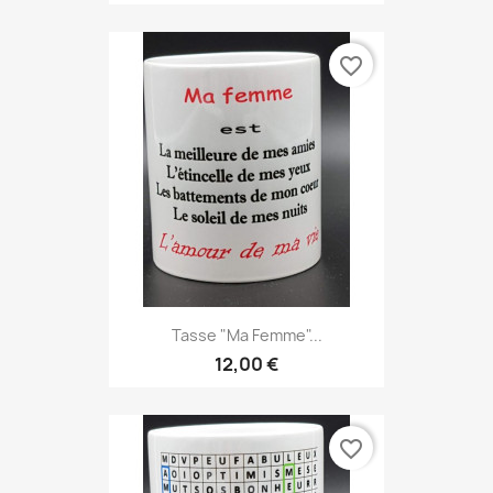
favorite_border
Tasse "ma Femme"...
12,00 €
favorite_border