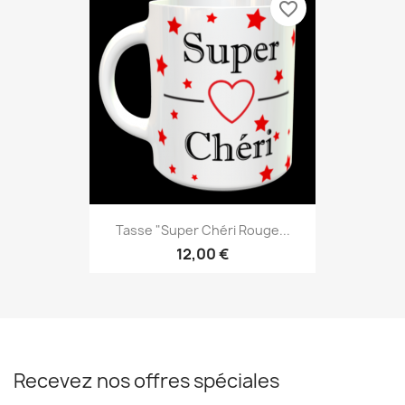
favorite_border
Tasse "Super Chéri Rouge...
12,00 €
Recevez nos offres spéciales