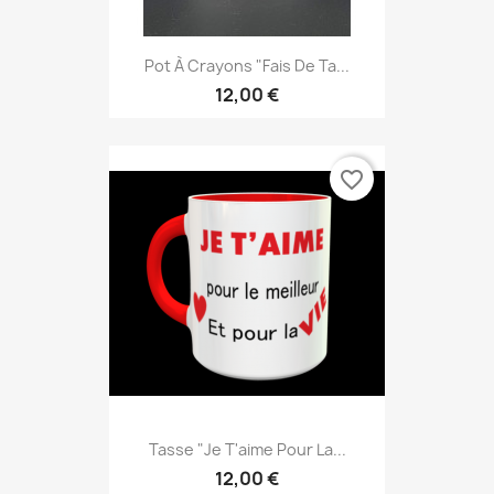
Pot À Crayons "Fais De Ta...
12,00 €
favorite_border
Tasse "Je T'aime Pour La...
12,00 €