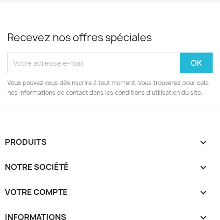
Recevez nos offres spéciales
Vous pouvez vous désinscrire à tout moment. Vous trouverez pour cela
nos informations de contact dans les conditions d'utilisation du site.
PRODUITS

NOTRE SOCIÉTÉ

VOTRE COMPTE

INFORMATIONS
keyboard_arrow_down