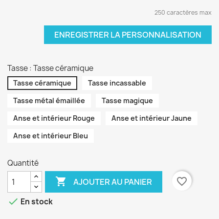
250 caractères max
ENREGISTRER LA PERSONNALISATION
Tasse : Tasse céramique
Tasse céramique
Tasse incassable
Tasse métal émaillée
Tasse magique
Anse et intérieur Rouge
Anse et intérieur Jaune
Anse et intérieur Bleu
Quantité

favorite_border
AJOUTER AU PANIER

En stock