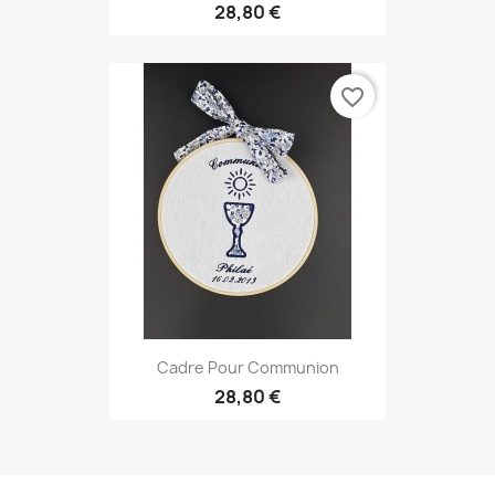
28,80 €
favorite_border
Cadre Pour Communion
28,80 €