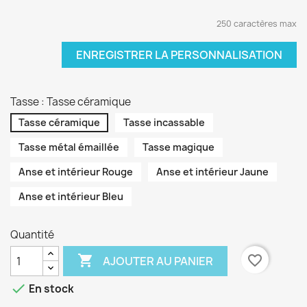
250 caractères max
ENREGISTRER LA PERSONNALISATION
Tasse : Tasse céramique
Tasse céramique
Tasse incassable
Tasse métal émaillée
Tasse magique
Anse et intérieur Rouge
Anse et intérieur Jaune
Anse et intérieur Bleu
Quantité

favorite_border
AJOUTER AU PANIER

En stock