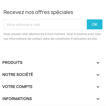
Recevez nos offres spéciales
Vous pouvez vous désinscrire à tout moment. Vous trouverez pour cela
nos informations de contact dans les conditions d'utilisation du site.
PRODUITS

NOTRE SOCIÉTÉ

VOTRE COMPTE

INFORMATIONS
keyboard_arrow_down