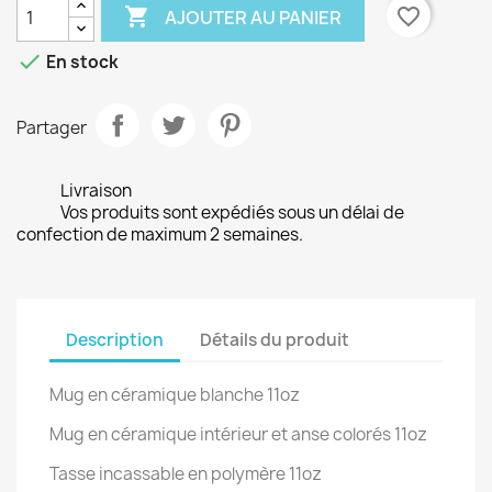

favorite_border
AJOUTER AU PANIER

En stock
Partager
Livraison
Vos produits sont expédiés sous un délai de
confection de maximum 2 semaines.
Description
Détails du produit
Mug en céramique blanche 11oz
Mug en céramique intérieur et anse colorés 11oz
Tasse incassable en polymère 11oz