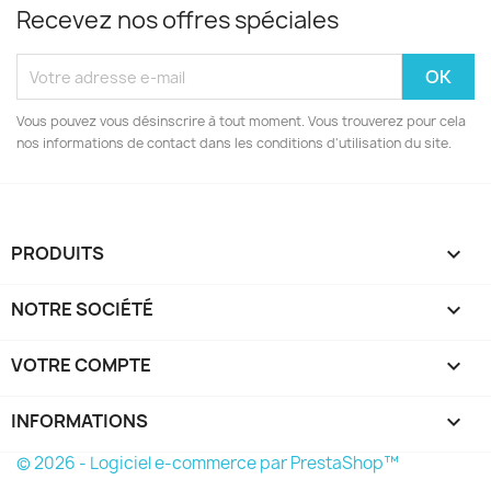
Recevez nos offres spéciales
Vous pouvez vous désinscrire à tout moment. Vous trouverez pour cela
nos informations de contact dans les conditions d'utilisation du site.
PRODUITS

NOTRE SOCIÉTÉ

VOTRE COMPTE

INFORMATIONS
keyboard_arrow_down
© 2026 - Logiciel e-commerce par PrestaShop™