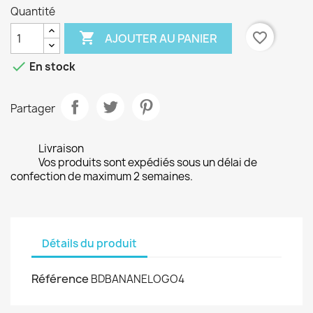
Quantité

favorite_border
AJOUTER AU PANIER

En stock
Partager
Livraison
Vos produits sont expédiés sous un délai de
confection de maximum 2 semaines.
Détails du produit
Référence
BDBANANELOGO4