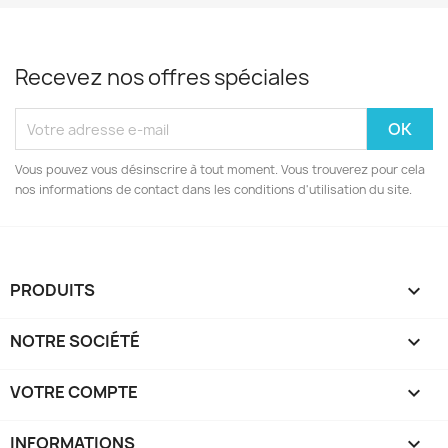
Recevez nos offres spéciales
Vous pouvez vous désinscrire à tout moment. Vous trouverez pour cela
nos informations de contact dans les conditions d'utilisation du site.
PRODUITS

NOTRE SOCIÉTÉ

VOTRE COMPTE

INFORMATIONS
keyboard_arrow_down