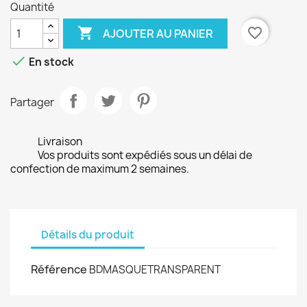
Quantité

favorite_border
AJOUTER AU PANIER

En stock
Partager
Livraison
Vos produits sont expédiés sous un délai de
confection de maximum 2 semaines.
Détails du produit
Référence
BDMASQUETRANSPARENT