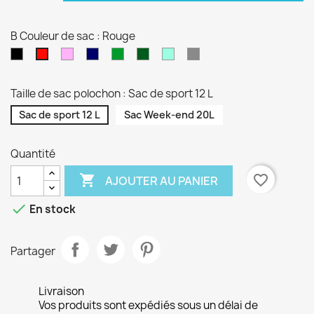
B Couleur de sac : Rouge
Noir
Rose
Bleu
vert
Kaki
Vert
Gris
Rouge
pâle
marine
sapin
d'eau
Taille de sac polochon : Sac de sport 12 L
Sac de sport 12 L
Sac Week-end 20L
Quantité

favorite_border
AJOUTER AU PANIER

En stock
Partager
Livraison
Vos produits sont expédiés sous un délai de