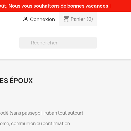
août. Nous vous souhaitons de bonnes vacances !
shopping_cart

Panier
(0)
Connexion

DES ÉPOUX
rodé (sans passepoil, ruban tout autour)
ême, communion ou confirmation