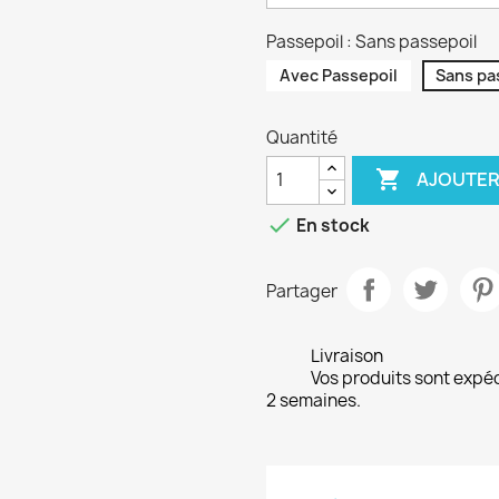
Passepoil : Sans passepoil
Avec Passepoil
Sans pa
Quantité

AJOUTER

En stock
Partager
Livraison
Vos produits sont expé
2 semaines.