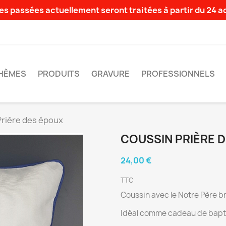
s passées actuellement seront traitées à partir du 24 
HÈMES
PRODUITS
GRAVURE
PROFESSIONNELS
Prière des époux
COUSSIN PRIÈRE 
24,00 €
TTC
Coussin avec le Notre Père b
Idéal comme cadeau de bapt