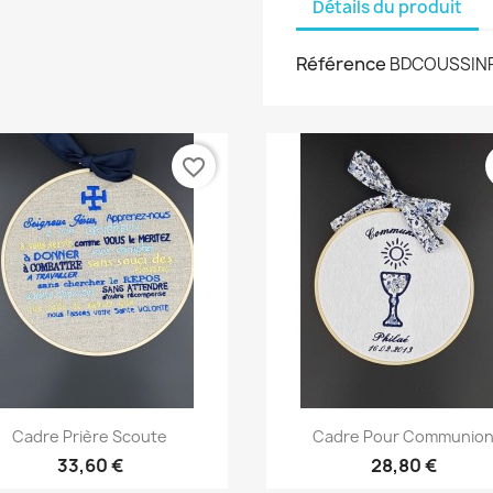
Détails du produit
Référence
BDCOUSSIN
favorite_border
Aperçu rapide
Aperçu rapide


Cadre Prière Scoute
Cadre Pour Communio
33,60 €
28,80 €