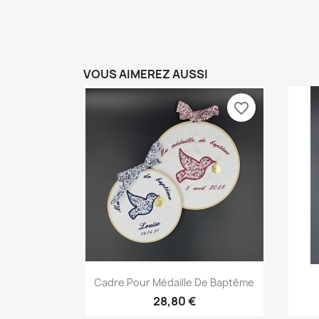
VOUS AIMEREZ AUSSI
favorite_border
Aperçu rapide

Cadre Pour Médaille De Baptême
28,80 €