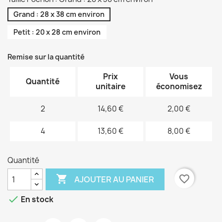
Grand : 28 x 38 cm environ
Petit : 20 x 28 cm environ
Remise sur la quantité
Prix
Vous
Quantité
unitaire
économisez
2
14,60 €
2,00 €
4
13,60 €
8,00 €
Quantité

favorite_border
AJOUTER AU PANIER

En stock