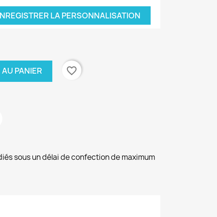
NREGISTRER LA PERSONNALISATION
favorite_border
 AU PANIER
diés sous un délai de confection de maximum