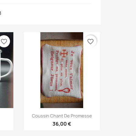
B
favorite_border
favorite_border
Aperçu rapide

Coussin Chant De Promesse
36,00 €