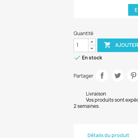
E
Quantité

AJOUTER

En stock
Partager
Livraison
Vos produits sont expé
2 semaines.
Détails du produit