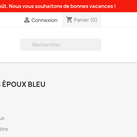
août. Nous vous souhaitons de bonnes vacances !
shopping_cart

Panier
(0)
Connexion

S ÉPOUX BLEU
ux
ètre