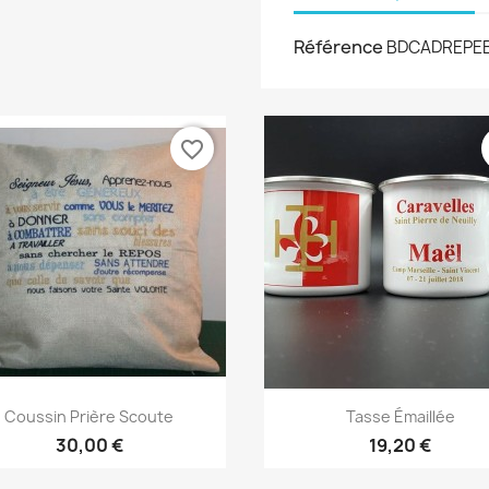
Référence
BDCADREPE
favorite_border
Aperçu rapide
Aperçu rapide


Coussin Prière Scoute
Tasse Émaillée
30,00 €
19,20 €