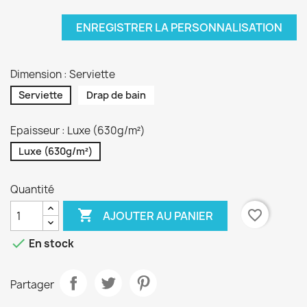
ENREGISTRER LA PERSONNALISATION
Dimension : Serviette
Serviette
Drap de bain
Epaisseur : Luxe (630g/m²)
Luxe (630g/m²)
Quantité

favorite_border
AJOUTER AU PANIER

En stock
Partager