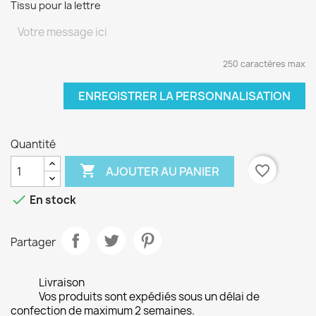
Tissu pour la lettre
250 caractères max
ENREGISTRER LA PERSONNALISATION
Quantité

favorite_border
AJOUTER AU PANIER

En stock
Partager
Livraison
Vos produits sont expédiés sous un délai de
confection de maximum 2 semaines.