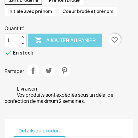
Sans Broderie
Prénom brodé
Initiale avec prénom
Coeur brodé et prénom
Quantité

favorite_border
AJOUTER AU PANIER

En stock
Partager
Livraison
Vos produits sont expédiés sous un délai de
confection de maximum 2 semaines.
Détails du produit