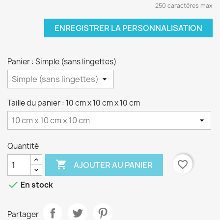
250 caractères max
ENREGISTRER LA PERSONNALISATION
Panier : Simple (sans lingettes)
Taille du panier : 10 cm x 10 cm x 10 cm
Quantité

favorite_border
AJOUTER AU PANIER

En stock
Partager