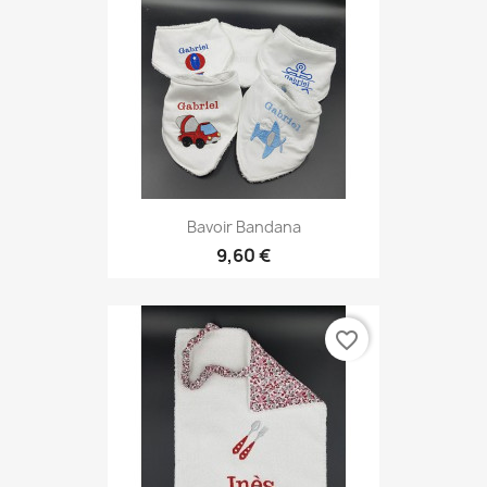
Bavoir Bandana
9,60 €
favorite_border