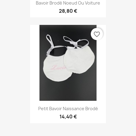
Bavoir Brodé Noeud Ou Voiture
28,80 €
favorite_border
Petit Bavoir Naissance Brodé
14,40 €