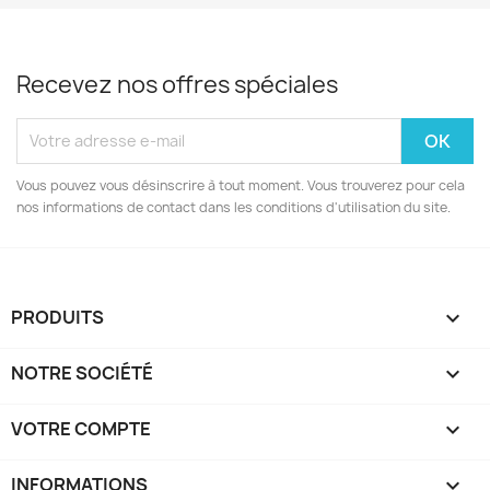
Recevez nos offres spéciales
Vous pouvez vous désinscrire à tout moment. Vous trouverez pour cela
nos informations de contact dans les conditions d'utilisation du site.
PRODUITS

NOTRE SOCIÉTÉ

VOTRE COMPTE

INFORMATIONS
keyboard_arrow_down