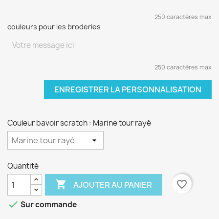
250 caractères max
couleurs pour les broderies
250 caractères max
ENREGISTRER LA PERSONNALISATION
Couleur bavoir scratch : Marine tour rayé
Quantité

favorite_border
AJOUTER AU PANIER

Sur commande