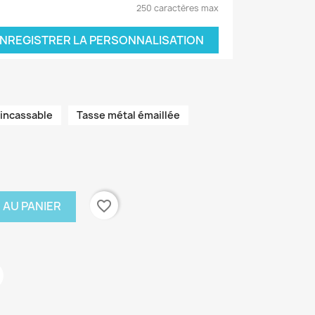
250 caractères max
NREGISTRER LA PERSONNALISATION
 incassable
Tasse métal émaillée
favorite_border
 AU PANIER