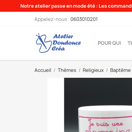
Notre atelier passe en mode été : Les commande
Appelez-nous :
0603010201
POUR QUI
T
Accueil
Thèmes
Religieux
Baptême