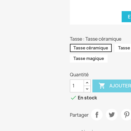
E
Tasse : Tasse céramique
Tasse céramique
Tasse
Tasse magique
Quantité

AJOUTER

En stock
Partager