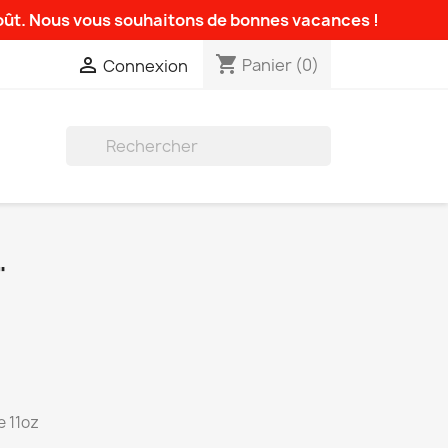
août. Nous vous souhaitons de bonnes vacances !
shopping_cart

Panier
(0)
Connexion

"
e 11oz