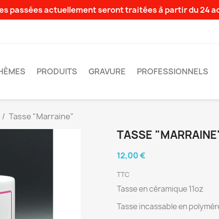
s passées actuellement seront traitées à partir du 24 
HÈMES
PRODUITS
GRAVURE
PROFESSIONNELS
Tasse "Marraine"
TASSE "MARRAINE
12,00 €
TTC
Tasse en céramique 11oz
Tasse incassable en polymèr