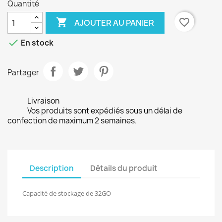
Quantité

favorite_border
AJOUTER AU PANIER

En stock
Partager
Livraison
Vos produits sont expédiés sous un délai de
confection de maximum 2 semaines.
Description
Détails du produit
Capacité de stockage de 32GO