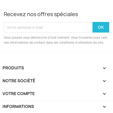
Recevez nos offres spéciales
Vous pouvez vous désinscrire à tout moment. Vous trouverez pour cela
nos informations de contact dans les conditions d'utilisation du site.
PRODUITS

NOTRE SOCIÉTÉ

VOTRE COMPTE

INFORMATIONS
keyboard_arrow_down