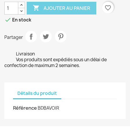

favorite_border
AJOUTER AU PANIER

En stock
Partager
Livraison
Vos produits sont expédiés sous un délai de
confection de maximum 2 semaines.
Détails du produit
Référence
BDBAVOIR