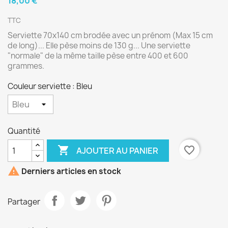
18,00 €
TTC
Serviette 70x140 cm brodée avec un prénom (Max 15 cm
de long)... Elle pèse moins de 130 g... Une serviette
"normale" de la même taille pèse entre 400 et 600
grammes.
Couleur serviette : Bleu
Quantité

favorite_border
AJOUTER AU PANIER

Derniers articles en stock
Partager