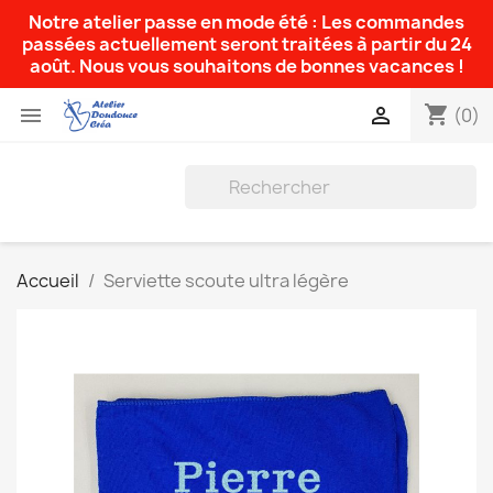
Notre atelier passe en mode été : Les commandes
passées actuellement seront traitées à partir du 24
août. Nous vous souhaitons de bonnes vacances !
shopping_cart


(0)
Accueil
Serviette scoute ultra légère