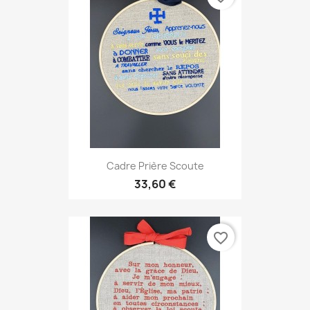
Cadre Prière Scoute
33,60 €
favorite_border