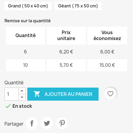
Grand ( 50 x 40 cm)
Géant ( 75 x 50 cm)
Remise sur la quantité
Prix
Vous
Quantité
unitaire
économisez
6
6,20 €
6,00 €
10
5,70 €
15,00 €
Quantité

favorite_border
AJOUTER AU PANIER

En stock
Partager