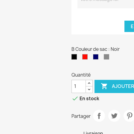
E
B Couleur de sac : Noir
Rouge
Bleu
Gris
Noir
marine
Quantité

AJOUTER

En stock
Partager
Livraison