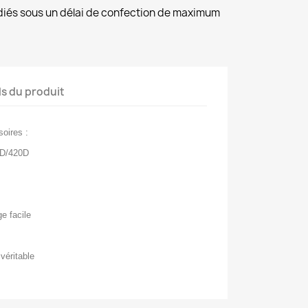
diés sous un délai de confection de maximum
ls du produit
oires :
0D/420D
ge facile
 véritable