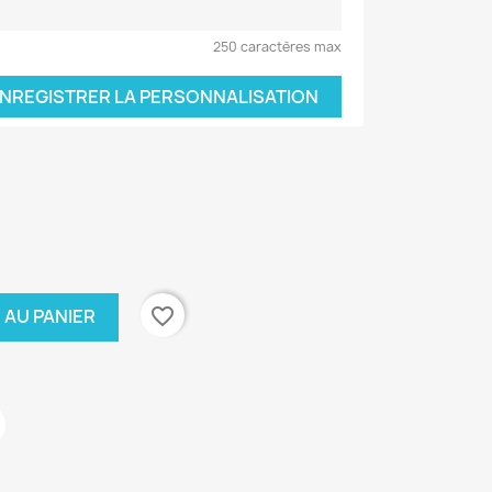
250 caractères max
NREGISTRER LA PERSONNALISATION
favorite_border
 AU PANIER