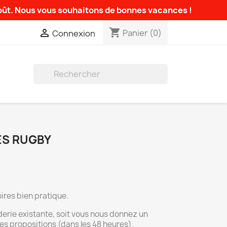
août. Nous vous souhaitons de bonnes vacances !
shopping_cart

Panier
(0)
Connexion

ES RUGBY
ires bien pratique.
derie existante, soit vous nous donnez un
es propositions (dans les 48 heures).