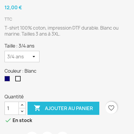
12,00 €
TTC
T‑shirt 100% coton, impression DTF durable. Blanc ou
marine. Tailles 3 ans à 3XL.
Taille : 3/4 ans
Couleur : Blanc
Marine
Blanc
Quantité

favorite_border
AJOUTER AU PANIER

En stock