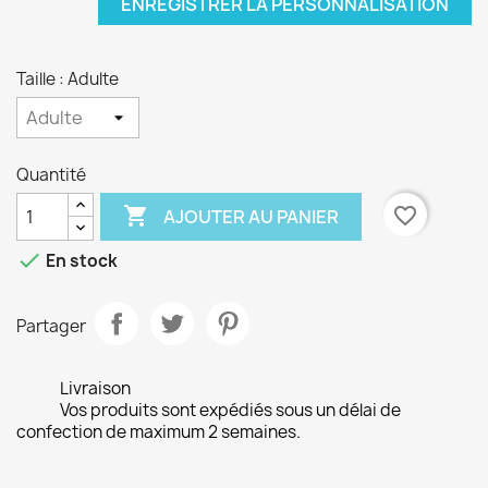
ENREGISTRER LA PERSONNALISATION
Taille : Adulte
Quantité

favorite_border
AJOUTER AU PANIER

En stock
Partager
Livraison
Vos produits sont expédiés sous un délai de
confection de maximum 2 semaines.