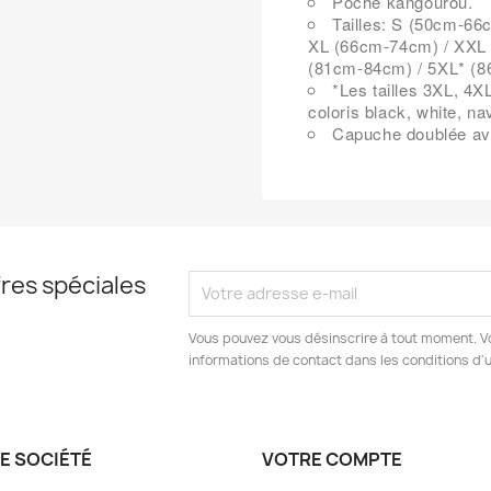
Poche kangourou.
Tailles: S (50cm-66
XL (66cm-74cm) / XXL 
(81cm-84cm) / 5XL* (
*Les tailles 3XL, 4X
coloris black, white, nav
Capuche doublée ave
res spéciales
Vous pouvez vous désinscrire à tout moment. V
informations de contact dans les conditions d'ut
E SOCIÉTÉ
VOTRE COMPTE