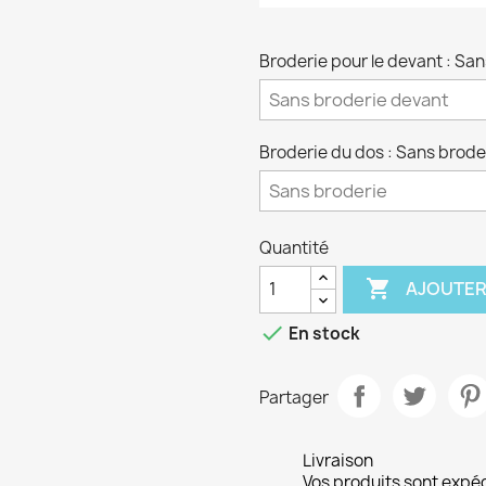
Broderie pour le devant : Sa
Broderie du dos : Sans brode
Quantité

AJOUTER

En stock
Partager
Livraison
Vos produits sont expé