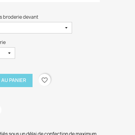
ns broderie devant
rie
favorite_border
 AU PANIER
diés sous un délai de confection de maximum