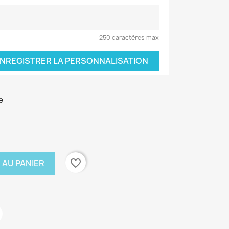
250 caractères max
NREGISTRER LA PERSONNALISATION
e
favorite_border
 AU PANIER