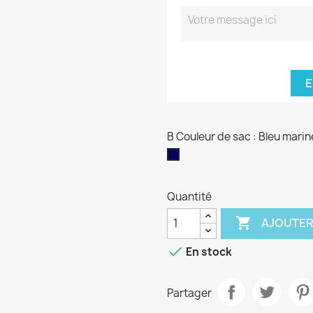
E
B Couleur de sac : Bleu marin
Bleu
marine
Quantité

AJOUTER

En stock
Partager