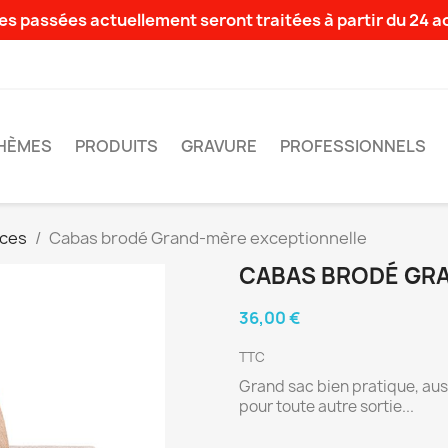
s passées actuellement seront traitées à partir du 24 
HÈMES
PRODUITS
GRAVURE
PROFESSIONNELS
ces
Cabas brodé Grand-mère exceptionnelle
CABAS BRODÉ GR
36,00 €
TTC
Grand sac bien pratique, auss
pour toute autre sortie...