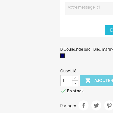
E
B Couleur de sac : Bleu marin
Bleu
marine
Quantité

AJOUTER

En stock
Partager