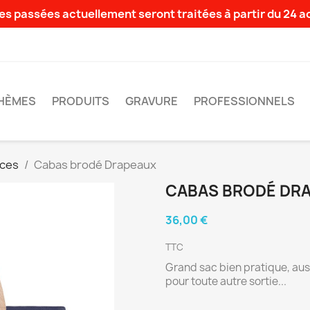
s passées actuellement seront traitées à partir du 24 
HÈMES
PRODUITS
GRAVURE
PROFESSIONNELS
ces
Cabas brodé Drapeaux
CABAS BRODÉ DR
36,00 €
TTC
Grand sac bien pratique, auss
pour toute autre sortie...