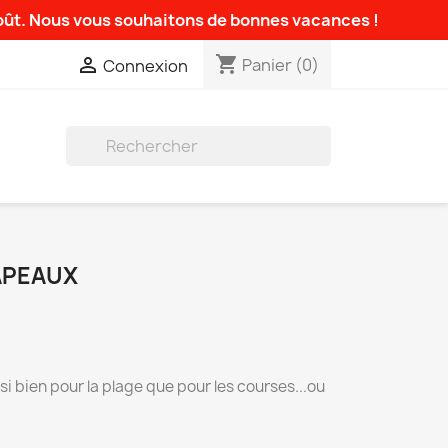
août. Nous vous souhaitons de bonnes vacances !
shopping_cart

Panier
(0)
Connexion

APEAUX
i bien pour la plage que pour les courses...ou