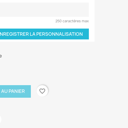
250 caractères max
NREGISTRER LA PERSONNALISATION
e
favorite_border
 AU PANIER