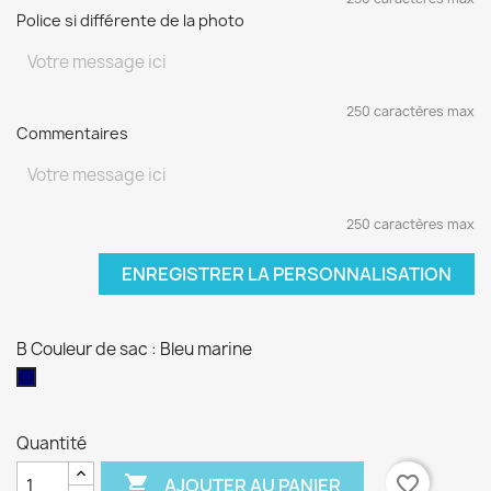
Police si différente de la photo
250 caractères max
Commentaires
250 caractères max
ENREGISTRER LA PERSONNALISATION
B Couleur de sac : Bleu marine
Bleu
marine
Quantité

favorite_border
AJOUTER AU PANIER