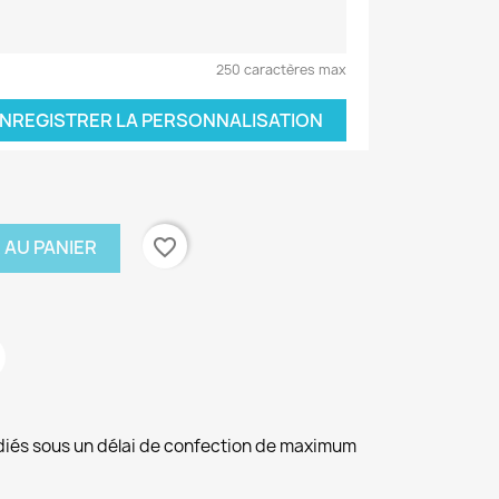
250 caractères max
NREGISTRER LA PERSONNALISATION
favorite_border
 AU PANIER
diés sous un délai de confection de maximum