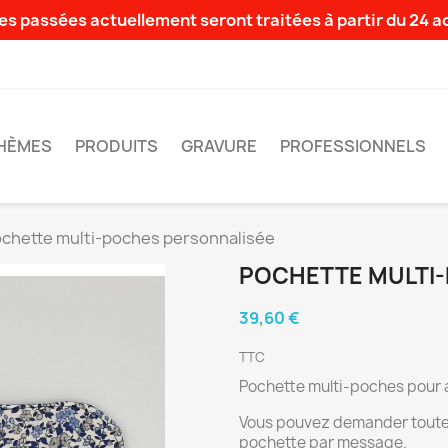
s passées actuellement seront traitées à partir du 24 
HÈMES
PRODUITS
GRAVURE
PROFESSIONNELS
chette multi-poches personnalisée
POCHETTE MULTI
39,60 €
TTC
Pochette multi-poches pour a
Vous pouvez demander toute s
pochette par message.