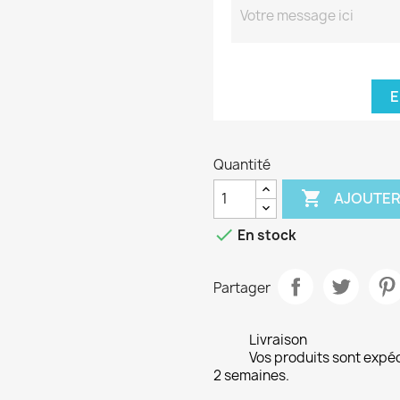
E
Quantité

AJOUTER

En stock
Partager
Livraison
Vos produits sont expé
2 semaines.