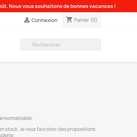
août. Nous vous souhaitons de bonnes vacances !
shopping_cart

Panier
(0)
Connexion

ersonnalisable.
 en stock. Je vous fais donc des propositions
roderie.