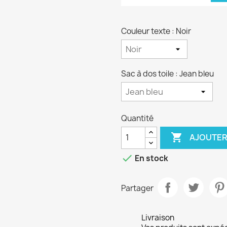
Couleur texte : Noir
Sac à dos toile : Jean bleu
Quantité

AJOUTER

En stock
Partager
Livraison