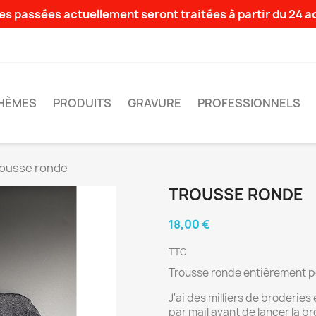
s passées actuellement seront traitées à partir du 24 
HÈMES
PRODUITS
GRAVURE
PROFESSIONNELS
ousse ronde
TROUSSE RONDE
18,00 €
TTC
Trousse ronde entièrement p
J'ai des milliers de broderies
par mail avant de lancer la b