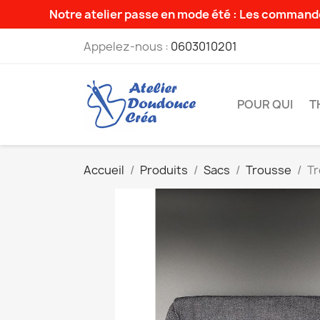
Notre atelier passe en mode été : Les commande
Appelez-nous :
0603010201
POUR QUI
T
Accueil
Produits
Sacs
Trousse
Tr