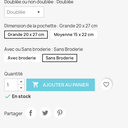
Doublée ou non doublée : Doublée
Dimension de la pochette : Grande 20 x 27 cm
Grande 20 x 27 cm
Moyenne 15 x 22 cm
Avec ou Sans broderie : Sans Broderie
Avec broderie
Sans Broderie
Quantité

favorite_border
AJOUTER AU PANIER

En stock
Partager