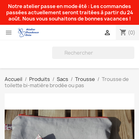
Notre atelier passe en mode été : Les commandes
passées actuellement seront traitées à partir du 24
août. Nous vous souhaitons de bonnes vacances !
shopping_cart


(0)
Accueil
Produits
Sacs
Trousse
Trousse de
toilette bi-matière brodée ou pas