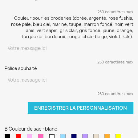
250 caractères max
Couleur pour les broderies (dorée, argenté, rose fushia,
rose pâle, bleu ciel, marine, taupe, marron foncé, noir, vert
anis, vert sapin, gris clair, gris foncé, jaune, orange,
turquoise, bordeaux, rouge, chair, beige, violet, kaki).
250 caractères max
Police souhaité
250 caractères max
ENREGISTRER LA PERSONNALISATION
B Couleur de sac : blanc
Noir
Rouge
Rose
Rose
Bleu
Bleu
Violet
Beige
orange
jaune
blanc