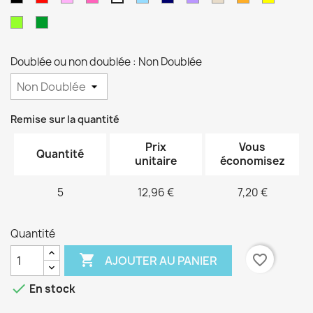
pâle
fushia
clair
marine
vert
vert
anis
sapin
Doublée ou non doublée : Non Doublée
Remise sur la quantité
Prix
Vous
Quantité
unitaire
économisez
5
12,96 €
7,20 €
Quantité

favorite_border
AJOUTER AU PANIER

En stock