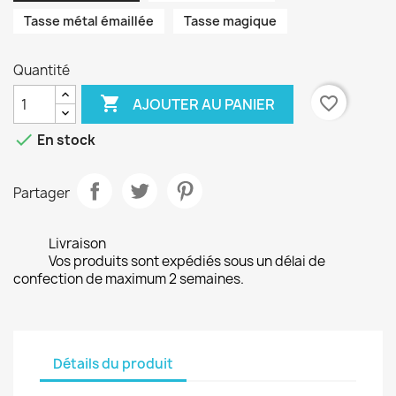
Tasse métal émaillée
Tasse magique
Quantité

favorite_border
AJOUTER AU PANIER

En stock
Partager
Livraison
Vos produits sont expédiés sous un délai de
confection de maximum 2 semaines.
Détails du produit