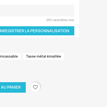
250 caractères max
NREGISTRER LA PERSONNALISATION
 incassable
Tasse métal émaillée
favorite_border
 AU PANIER