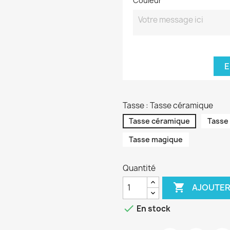
Couleur
E
Tasse : Tasse céramique
Tasse céramique
Tasse
Tasse magique
Quantité

AJOUTER

En stock