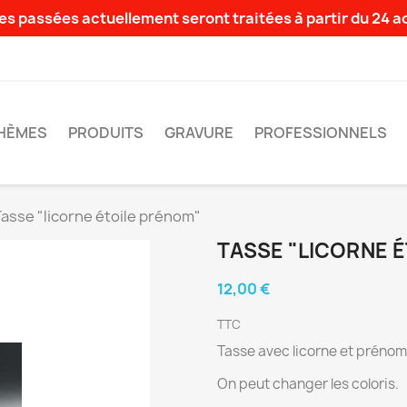
s passées actuellement seront traitées à partir du 24 
HÈMES
PRODUITS
GRAVURE
PROFESSIONNELS
asse "licorne étoile prénom"
TASSE "LICORNE 
12,00 €
TTC
Tasse avec licorne et prénom
On peut changer les coloris.