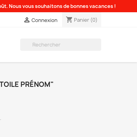
août. Nous vous souhaitons de bonnes vacances !
shopping_cart

Panier
(0)
Connexion

ÉTOILE PRÉNOM"
.