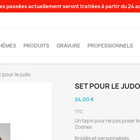
s passées actuellement seront traitées à partir du 24 
HÈMES
PRODUITS
GRAVURE
PROFESSIONNELS
 pour le judo
SET POUR LE JUD
24,00 €
TTC
Un tapis pour ne pas poser le
Zoories
Brodés et personnalisés.