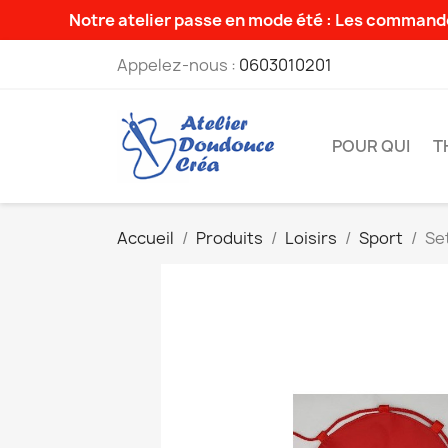
Notre atelier passe en mode été : Les commande
Appelez-nous :
0603010201
POUR QUI
T
Accueil
Produits
Loisirs
Sport
Set