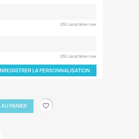
250 caractères max
250 caractères max
NREGISTRER LA PERSONNALISATION
favorite_border
 AU PANIER