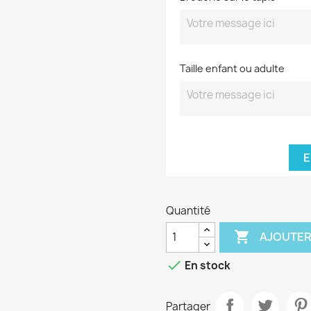
Taille enfant ou adulte
E
Quantité

AJOUTER

En stock
Partager