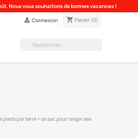
août. Nous vous souhaitons de bonnes vacances !
shopping_cart

Panier
(0)
Connexion

O
s pieds par terre + un sac pour ranger ses