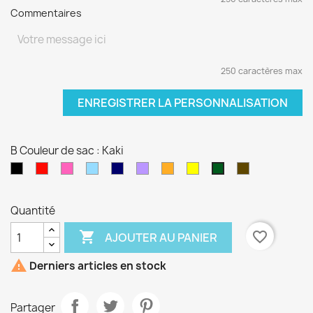
Commentaires
250 caractères max
ENREGISTRER LA PERSONNALISATION
B Couleur de sac : Kaki
Noir
Rouge
Rose
Bleu
Bleu
Violet
orange
jaune
Chocolat
Kaki
fushia
clair
marine
Quantité

favorite_border
AJOUTER AU PANIER

Derniers articles en stock
Partager