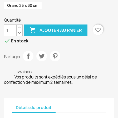
Grand 25 x 30 cm
Quantité

favorite_border
AJOUTER AU PANIER

En stock
Partager
Livraison
Vos produits sont expédiés sous un délai de
confection de maximum 2 semaines.
Détails du produit