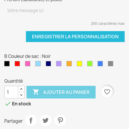
250 caractères max
ENREGISTRER LA PERSONNALISATION
B Couleur de sac : Noir
Rouge
Rose
Bleu
Bleu
Violet
orange
jaune
vert
Bleu
Gris
Noir
fushia
clair
marine
anis
électrique
Quantité

favorite_border
AJOUTER AU PANIER

En stock
Partager