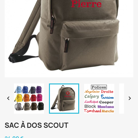


SAC À DOS SCOUT