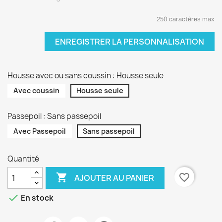
250 caractères max
ENREGISTRER LA PERSONNALISATION
Housse avec ou sans coussin : Housse seule
Avec coussin
Housse seule
Passepoil : Sans passepoil
Avec Passepoil
Sans passepoil
Quantité

favorite_border
AJOUTER AU PANIER

En stock