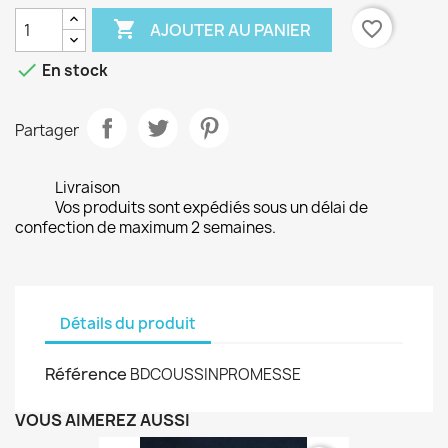

favorite_border
AJOUTER AU PANIER

En stock
Partager
Livraison
Vos produits sont expédiés sous un délai de
confection de maximum 2 semaines.
Détails du produit
Référence
BDCOUSSINPROMESSE
VOUS AIMEREZ AUSSI