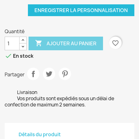
ENREGISTRER LA PERSONNALISATION
Quantité

favorite_border
AJOUTER AU PANIER

En stock
Partager
Livraison
Vos produits sont expédiés sous un délai de
confection de maximum 2 semaines.
Détails du produit