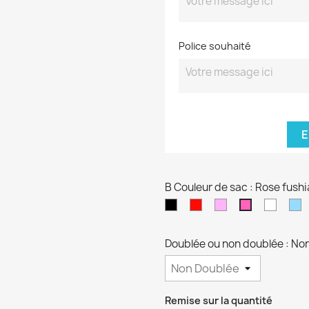
Police souhaité
E
B Couleur de sac : Rose fushi
Noir
Rouge
Rose
blanc
B
Rose
pâle
cl
fushia
Doublée ou non doublée : No
Remise sur la quantité