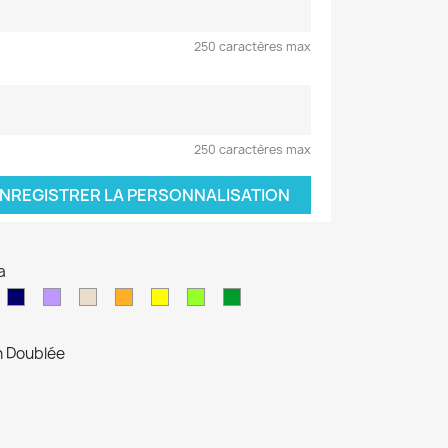
250 caractères max
250 caractères max
NREGISTRER LA PERSONNALISATION
a
leu
Bleu
Violet
Beige
orange
jaune
vert
vert
air
marine
anis
sapin
n Doublée