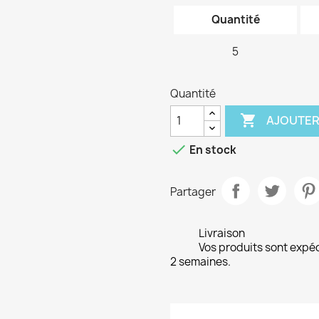
Quantité
5
Quantité

AJOUTER

En stock
Partager
Livraison
Vos produits sont expé
2 semaines.