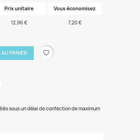
Prix unitaire
Vous économisez
12,96 €
7,20 €
favorite_border
 AU PANIER
diés sous un délai de confection de maximum