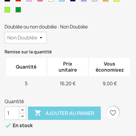
pâle
fushia
clair
marine
vert
vert
anis
sapin
Doublée ou non doublée : Non Doublée
Remise sur la quantité
Prix
Vous
Quantité
unitaire
économisez
5
16,20 €
9,00 €
Quantité

favorite_border
AJOUTER AU PANIER

En stock