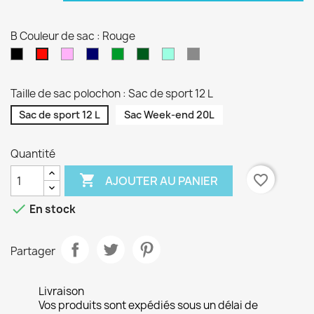
B Couleur de sac : Rouge
Noir
Rose
Bleu
vert
Kaki
Vert
Gris
Rouge
pâle
marine
sapin
d'eau
Taille de sac polochon : Sac de sport 12 L
Sac de sport 12 L
Sac Week-end 20L
Quantité

favorite_border
AJOUTER AU PANIER

En stock
Partager
Livraison
Vos produits sont expédiés sous un délai de